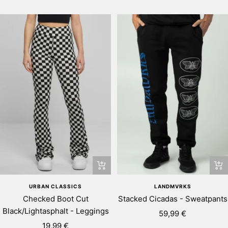
va
pris
pris
Snab
Snabbtitta
LANDMVRKS
URBAN CLASSICS
Stacked Cicadas - Sweatpants
Checked Boot Cut
Black/Lightasphalt - Leggings
Rea-
59,99 €
Rea-
pris
19,99 €