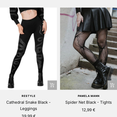
varukorgen
pris
pris
Snabbtitta
+
Lä
RESTYLE
PAMELA MANN
till
Cathedral Snake Black -
Spider Net Black - Tights
i
Leggings
Rea-
12,99 €
va
Rea-
39,99 €
pris