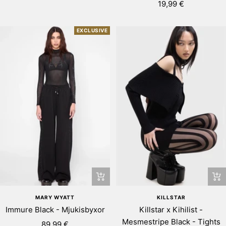
varukorgen
Rea-
19,99 €
pris
pris
EXCLUSIVE
Snab
Snabbtitta
KILLSTAR
MARY WYATT
Killstar x Kihilist -
Immure Black - Mjukisbyxor
Mesmestripe Black - Tights
Rea-
89,99 €