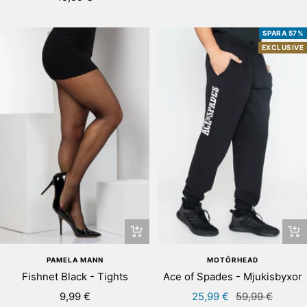
pris
SPARA 57%
EXCLUSIVE
Snab
+
Lägg
MOTÖRHEAD
PAMELA MANN
till
Ace of Spades - Mjukisbyxor
Fishnet Black - Tights
i
Rea-
Pris
Rea-
25,99 €
59,99 €
9,99 €