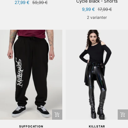
Cycle Black - Shorts
Rea-
Pris
27,99 €
59,99 €
Rea-
Pris
9,99 €
17,99 €
pris
pris
2 varianter
Snab
Snabbtitta
KILLSTAR
SUFFOCATION