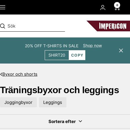
Hoppa
0
Navigering
till
innehållet
Impericon
Shop now
20% OFF T-SHIRTS IN SALE
Stän
SHIRT20
COPY
Byxor och shorts
Träningsbyxor och leggings
Joggingbyxor
Leggings
Sortera efter