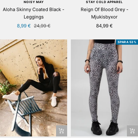
STAY COLD APPAREL
NOISY MAY
Reign Of Blood Grey -
Aloha Skinny Coated Black -
Mjukisbyxor
Leggings
Rea-
Rea-
Pris
84,99 €
8,99 €
24,99 €
pris
pris
SPARA 53%
Snabbtitta
Snab