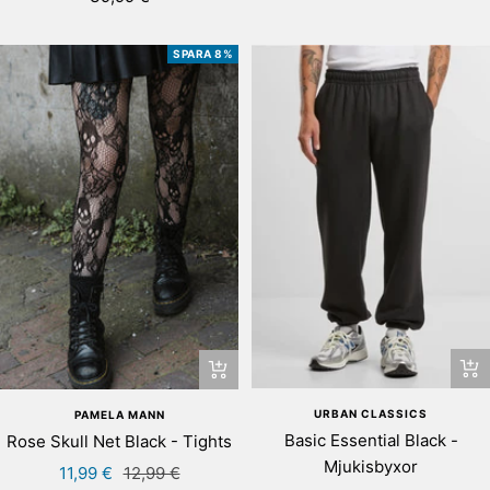
pris
SPARA 8%
Snab
+
Lägg
URBAN CLASSICS
PAMELA MANN
till
Basic Essential Black -
Rose Skull Net Black - Tights
i
Mjukisbyxor
Rea-
Pris
11,99 €
12,99 €