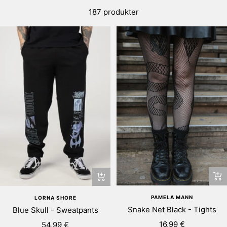
187 produkter
Snabbtitta
+
Lä
PAMELA MANN
LORNA SHORE
till
Snake Net Black - Tights
Blue Skull - Sweatpants
i
Rea-
Rea-
16,99 €
54,99 €