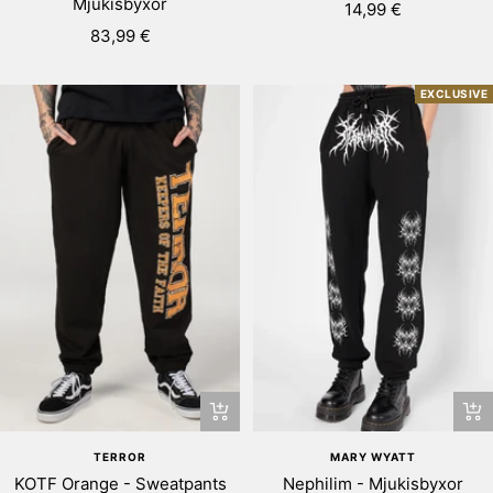
Mjukisbyxor
Rea-
14,99 €
Rea-
pris
83,99 €
pris
EXCLUSIVE
Snabbtitta
Snab
TERROR
MARY WYATT
KOTF Orange - Sweatpants
Nephilim - Mjukisbyxor