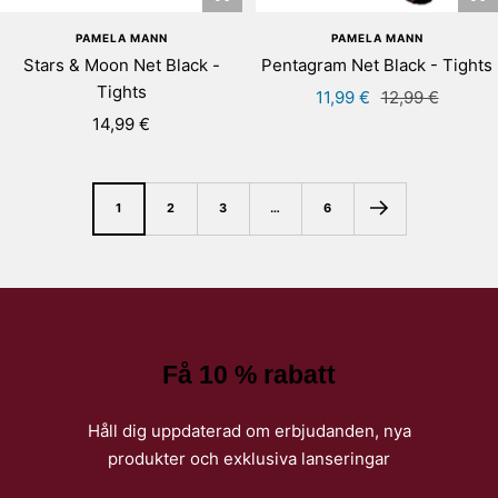
+
+
Lä
Lägg
PAMELA MANN
PAMELA MANN
till
till
Pentagram Net Black - Tights
Stars & Moon Net Black -
i
i
Tights
Rea-
Pris
11,99 €
12,99 €
va
varukorgen
Rea-
pris
14,99 €
pris
1
2
3
…
6
Få 10 % rabatt
Håll dig uppdaterad om erbjudanden, nya
produkter och exklusiva lanseringar