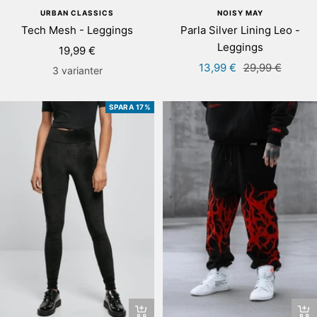
URBAN CLASSICS
NOISY MAY
Tech Mesh - Leggings
Parla Silver Lining Leo -
Leggings
Rea-
19,99 €
Rea-
Pris
pris
13,99 €
29,99 €
3 varianter
pris
SPARA 17%
Snab
Snabbtitta