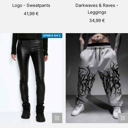
Darkwaves & Raves -
Logo - Sweatpants
Leggings
Rea-
41,99 €
Rea-
34,99 €
pris
pris
SPARA 64%
Snab
Snabbtitta