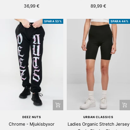
Rea-
Rea-
36,99 €
89,99 €
pris
pris
SPARA 53%
SPARA 44%
Snab
Snabbtitta
URBAN CLASSICS
DEEZ NUTS
Ladies Organic Stretch Jersey
Chrome - Mjukisbyxor