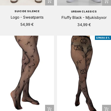
Snabbtitta
Snab
SUICIDE SILENCE
URBAN CLASSICS
Logo - Sweatpants
Fluffy Black - Mjukisbyxor
Rea-
Rea-
54,99 €
34,99 €
pris
pris
SPARA 8%