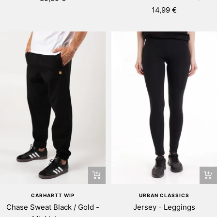
Rea-
14,99 €
pris
pris
Snab
Snabbtitta
URBAN CLASSICS
CARHARTT WIP
Jersey - Leggings
Chase Sweat Black / Gold -