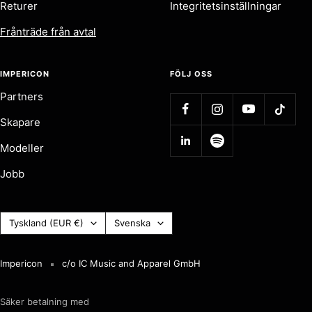
Returer
Integritetsinställningar
Frånträde från avtal
IMPERICON
FÖLJ OSS
Partners
Skapare
Modeller
Jobb
Land
Språk
Tyskland (EUR €)
Svenska
(Valuta)
Impericon
c/o IC Music and Apparel GmbH
Säker betalning med