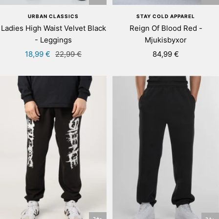
STAY COLD APPAREL
URBAN CLASSICS
Reign Of Blood Red -
Ladies High Waist Velvet Black
Mjukisbyxor
- Leggings
Rea-
Rea-
Pris
84,99 €
18,99 €
22,99 €
pris
pris