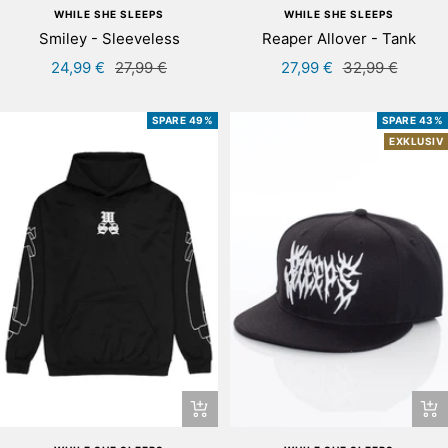
WHILE SHE SLEEPS
WHILE SHE SLEEPS
Smiley - Sleeveless
Reaper Allover - Tank
Angebotspreis
Regulärer
Angebotspreis
Regulärer
24,99 €
27,99 €
27,99 €
32,99 €
Preis
Preis
SPARE 49%
SPARE 43%
EXKLUSIV
Schnellansicht
In
de