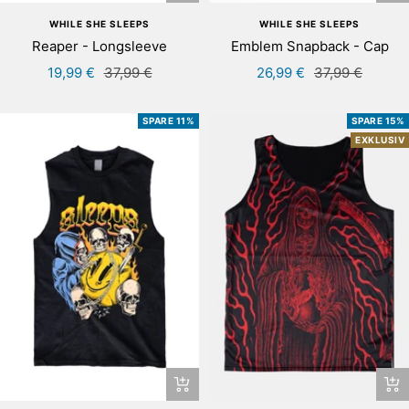
de
WHILE SHE SLEEPS
WHILE SHE SLEEPS
Wa
Reaper - Longsleeve
Emblem Snapback - Cap
Angebotspreis
Regulärer
Angebotspreis
Regulärer
19,99 €
37,99 €
26,99 €
37,99 €
Preis
Preis
SPARE 11%
SPARE 15%
EXKLUSIV
Schnellansicht
Sch