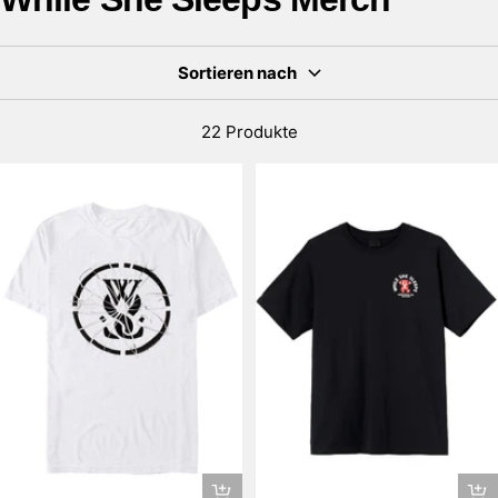
Sortieren nach
22 Produkte
Schnellansicht
Sch