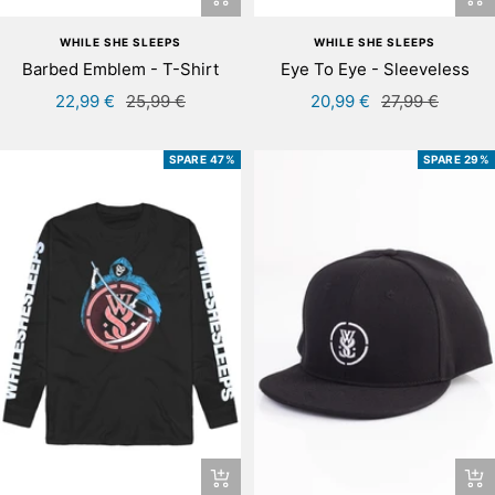
WHILE SHE SLEEPS
WHILE SHE SLEEPS
Barbed Emblem - T-Shirt
Eye To Eye - Sleeveless
Angebotspreis
Regulärer
Angebotspreis
Regulärer
22,99 €
25,99 €
20,99 €
27,99 €
Preis
Preis
SPARE 47%
SPARE 29%
Schnellansicht
In