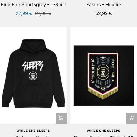
Blue Fire Sportsgrey - T-Shirt
Fakers - Hoodie
Angebotspreis
Regulärer
Angebotspreis
22,99 €
27,99 €
52,99 €
Preis
Schnellansicht
In
de
WHILE SHE SLEEPS
WHILE SHE SLEEPS
Wa