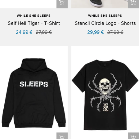
Schnellansicht
Sch
WHILE SHE SLEEPS
WHILE SHE SLEEPS
Self Hell Tiger - T-Shirt
Stencil Circle Logo - Shorts
Angebotspreis
Regulärer
Angebotspreis
Regulärer
24,99 €
27,99 €
29,99 €
37,99 €
Preis
Preis
Schnellansicht
Sch