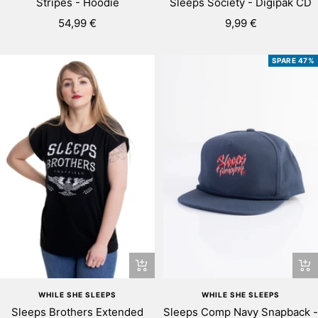
Stripes - Hoodie
Sleeps Society - Digipak CD
Angebotspreis
Angebotspreis
54,99 €
9,99 €
SPARE 47%
Schnellansicht
In
de
WHILE SHE SLEEPS
WHILE SHE SLEEPS
Wa
Sleeps Brothers Extended
Sleeps Comp Navy Snapback -