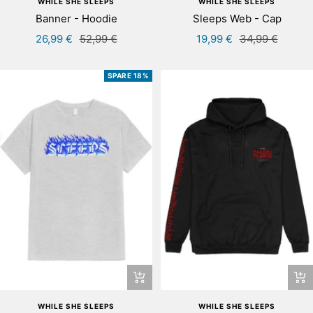
WHILE SHE SLEEPS
WHILE SHE SLEEPS
Wa
Banner - Hoodie
Sleeps Web - Cap
Angebotspreis
Regulärer
Angebotspreis
Regulärer
26,99 €
52,99 €
19,99 €
34,99 €
Preis
Preis
SPARE 18%
Schnellansicht
Sch
WHILE SHE SLEEPS
WHILE SHE SLEEPS