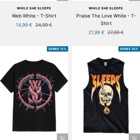
WHILE SHE SLEEPS
WHILE SHE SLEEPS
Web White - T-Shirt
Praise The Love White - T-
Shirt
Angebotspreis
Regulärer
14,99 €
24,99 €
Angebotspreis
Regulärer
Preis
21,99 €
27,99 €
Preis
SPARE 12%
SPARE 25%
Schnellansicht
Sch