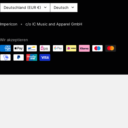
Land
Sprache
Deutschland (EUR €)
Deutsch
(Währung)
Impericon
c/o IC Music and Apparel GmbH
Wir akzeptieren