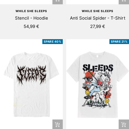
WHILE SHE SLEEPS
WHILE SHE SLEEPS
Stencil - Hoodie
Anti Social Spider - T-Shirt
Angebotspreis
Angebotspreis
54,99 €
27,99 €
SPARE 40%
SPARE 21%
Schnellansicht
Sch