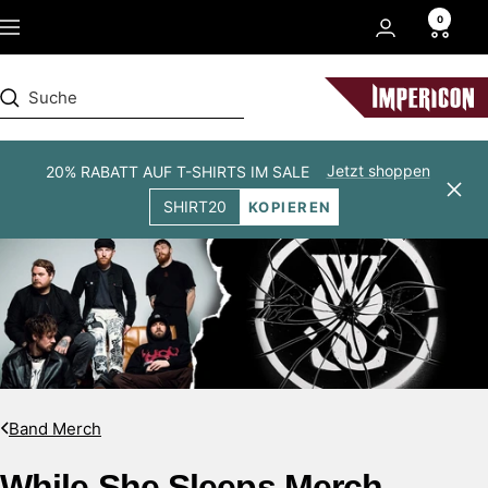
Direkt
0
Navigation
zum
Inhalt
Impericon
Jetzt shoppen
20% RABATT AUF T-SHIRTS IM SALE
Schl
SHIRT20
KOPIEREN
Band Merch
While She Sleeps Merch